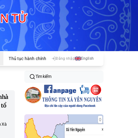
Thủ tục hành chính
Đăng nhập
English
Tìm kiếm
nhà
 tổ
n Xà