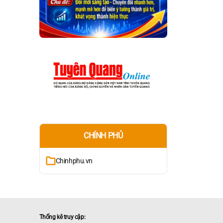
CHÍNH PHỦ
Chinhphu.vn
Thống kê truy cập: