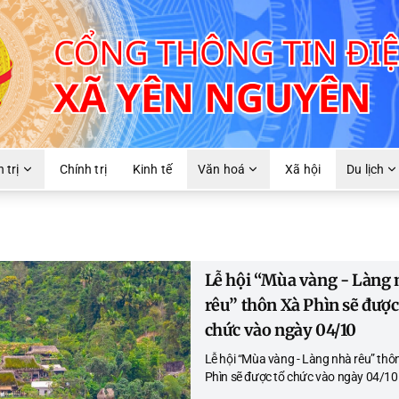
 trị
Chính trị
Kinh tế
Văn hoá
Xã hội
Du lịch
Lễ hội “Mùa vàng - Làng 
rêu” thôn Xà Phìn sẽ được
chức vào ngày 04/10
Lễ hội “Mùa vàng - Làng nhà rêu” thô
Phìn sẽ được tổ chức vào ngày 04/10