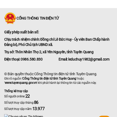
CỔNG THÔNG TIN ĐIỆN TỬ
Giấy phép xuất bản số:
Chịu trách nhiệm chính: Đồng chí Lê Đức Huy - Ủy viên Ban Chấp hành
Đảng bộ, Phó Chủ tịch UBND xã.
Trụ sở: Thôn Nhân Thọ 2, xã Yên Nguyên, tỉnh Tuyên Quang
Điện thoại: 0986.580.830
Email: leduchuy1982@gmail.com
© Bản quyền thuộc Cổng Thông tin điện tử tỉnh Tuyên Quang.
Ghi rõ nguồn '
Cổng Thông tin điện tử tỉnh Tuyên Quang
' hoặc
'
www.tuyenquang.gov.vn
' khi phát hành lại thông tin từ các nguồn này.
Thống kê truy cập
22
Số người online:
86
Số lượt truy cập tháng:
13.977
Số lượt truy cập năm: