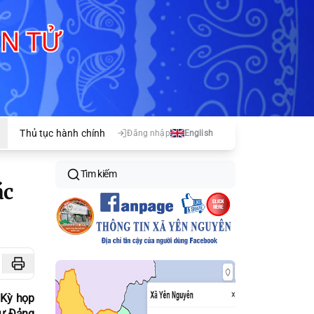
Thủ tục hành chính
Đăng nhập
English
Tìm kiếm
ác
 Kỳ họp
hư Đảng