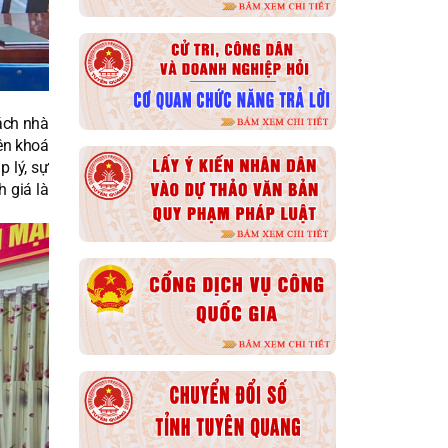
ách nhà
ên khoá
p lý, sự
 giá là