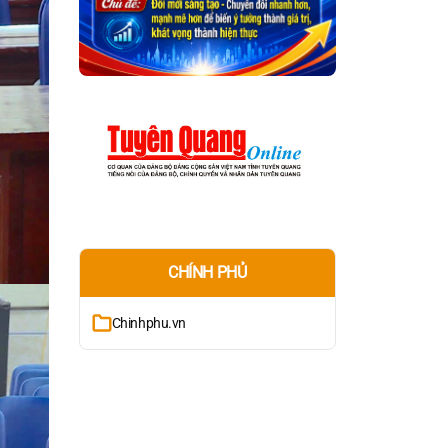
CHÍNH PHỦ
Chinhphu.vn