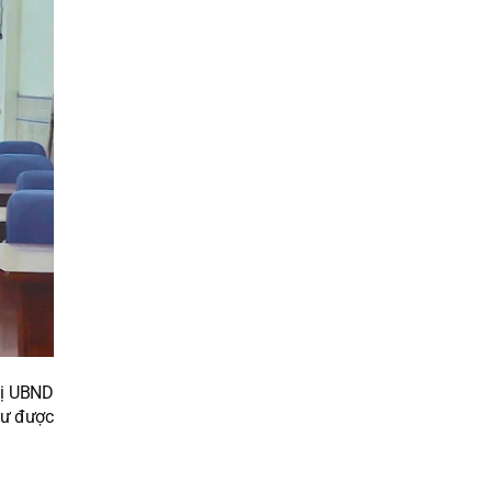
hị UBND
 tư được