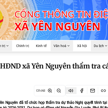
 trị
Chính trị
Kinh tế
Văn hoá
Xã hội
Du lịch
 HĐND xã Yên Nguyên thẩm tra c
Cỡ chữ
:
n Nguyên đã tổ chức họp thẩm tra dự thảo Nghị quyết trình tại
m kỳ 2026-2031. Dự họp có đồng chí Nguyễn Gia Luyện, Phó Bí t