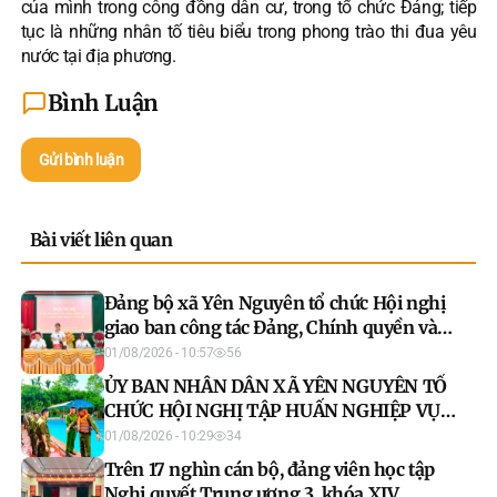
của mình trong công đồng dân cư, trong tổ chức Đảng; tiếp
tục là những nhân tố tiêu biểu trong phong trào thi đua yêu
nước tại địa phương.
Bình Luận
Gửi bình luận
Bài viết liên quan
Đảng bộ xã Yên Nguyên tổ chức Hội nghị
giao ban công tác Đảng, Chính quyền và
Đoàn thể Tháng 07 năm 2026
01/08/2026 - 10:57
56
ỦY BAN NHÂN DÂN XÃ YÊN NGUYÊN TỔ
CHỨC HỘI NGHỊ TẬP HUẤN NGHIỆP VỤ
CHO LỰC LƯỢNG THAM GIA BẢO VỆ AN
01/08/2026 - 10:29
34
NINH, TRẬT TỰ Ở CƠ SỞ NĂM 2026
Trên 17 nghìn cán bộ, đảng viên học tập
Nghị quyết Trung ương 3, khóa XIV