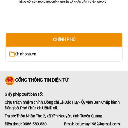
CHÍNH PHỦ
Chinhphu.vn
CỔNG THÔNG TIN ĐIỆN TỬ
Giấy phép xuất bản số:
Chịu trách nhiệm chính: Đồng chí Lê Đức Huy - Ủy viên Ban Chấp hành
Đảng bộ, Phó Chủ tịch UBND xã.
Trụ sở: Thôn Nhân Thọ 2, xã Yên Nguyên, tỉnh Tuyên Quang
Điện thoại: 0986.580.830
Email: leduchuy1982@gmail.com