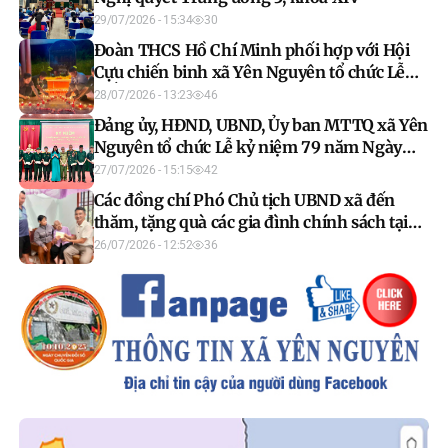
29/07/2026 - 15:34
30
Đoàn THCS Hồ Chí Minh phối hợp với Hội
Cựu chiến binh xã Yên Nguyên tổ chức Lễ
thắp nến tri ân
28/07/2026 - 13:23
46
Đảng ủy, HĐND, UBND, Ủy ban MTTQ xã Yên
Nguyên tổ chức Lễ kỷ niệm 79 năm Ngày
Thương binh – Liệt sĩ (27/7/1947 –
27/07/2026 - 15:15
42
27/7/2026).
Các đồng chí Phó Chủ tịch UBND xã đến
thăm, tặng quà các gia đình chính sách tại
các địa phương
26/07/2026 - 12:52
36