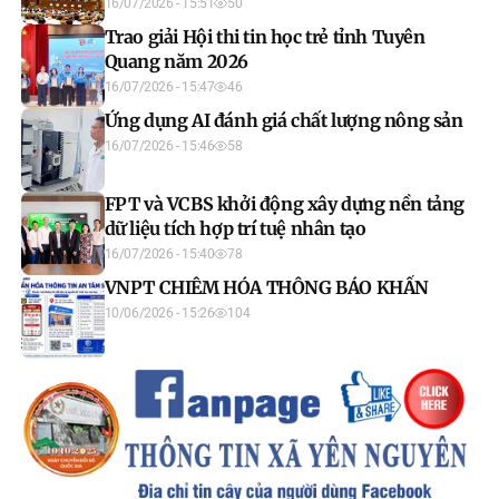
16/07/2026 - 15:51
50
Trao giải Hội thi tin học trẻ tỉnh Tuyên
Quang năm 2026
16/07/2026 - 15:47
46
Ứng dụng AI đánh giá chất lượng nông sản
16/07/2026 - 15:46
58
FPT và VCBS khởi động xây dựng nền tảng
dữ liệu tích hợp trí tuệ nhân tạo
16/07/2026 - 15:40
78
VNPT CHIÊM HÓA THÔNG BÁO KHẨN
10/06/2026 - 15:26
104