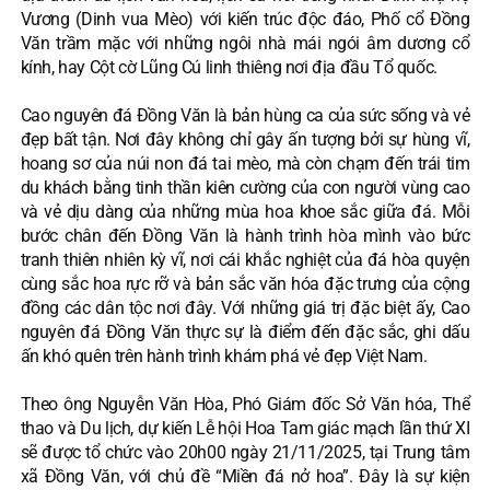
Vương (Dinh vua Mèo) với kiến trúc độc đáo, Phố cổ Đồng
Văn trầm mặc với những ngôi nhà mái ngói âm dương cổ
kính, hay Cột cờ Lũng Cú linh thiêng nơi địa đầu Tổ quốc.
Cao nguyên đá Đồng Văn là bản hùng ca của sức sống và vẻ
đẹp bất tận. Nơi đây không chỉ gây ấn tượng bởi sự hùng vĩ,
hoang sơ của núi non đá tai mèo, mà còn chạm đến trái tim
du khách bằng tinh thần kiên cường của con người vùng cao
và vẻ dịu dàng của những mùa hoa khoe sắc giữa đá. Mỗi
bước chân đến Đồng Văn là hành trình hòa mình vào bức
tranh thiên nhiên kỳ vĩ, nơi cái khắc nghiệt của đá hòa quyện
cùng sắc hoa rực rỡ và bản sắc văn hóa đặc trưng của cộng
đồng các dân tộc nơi đây. Với những giá trị đặc biệt ấy, Cao
nguyên đá Đồng Văn thực sự là điểm đến đặc sắc, ghi dấu
ấn khó quên trên hành trình khám phá vẻ đẹp Việt Nam.
Theo ông Nguyễn Văn Hòa, Phó Giám đốc Sở Văn hóa, Thể
thao và Du lịch, dự kiến Lễ hội Hoa Tam giác mạch lần thứ XI
sẽ được tổ chức vào 20h00 ngày 21/11/2025, tại Trung tâm
xã Đồng Văn, với chủ đề “Miền đá nở hoa”. Đây là sự kiện