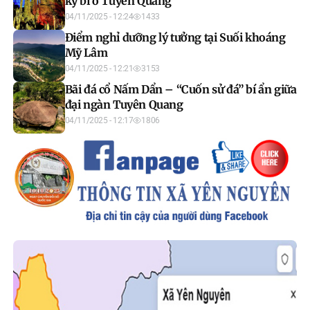
kỳ bí ở Tuyên Quang
04/11/2025 - 12:24
1433
Điểm nghỉ dưỡng lý tưởng tại Suối khoáng
Mỹ Lâm
04/11/2025 - 12:21
3153
Bãi đá cổ Nấm Dẩn – “Cuốn sử đá” bí ẩn giữa
đại ngàn Tuyên Quang
04/11/2025 - 12:17
1806