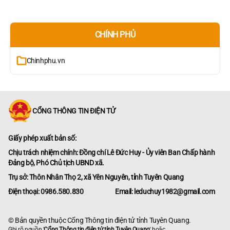
CHÍNH PHỦ
Chinhphu.vn
CỔNG THÔNG TIN ĐIỆN TỬ
Giấy phép xuất bản số:
Chịu trách nhiệm chính: Đồng chí Lê Đức Huy - Ủy viên Ban Chấp hành
Đảng bộ, Phó Chủ tịch UBND xã.
Trụ sở: Thôn Nhân Thọ 2, xã Yên Nguyên, tỉnh Tuyên Quang
Điện thoại: 0986.580.830
Email: leduchuy1982@gmail.com
© Bản quyền thuộc Cổng Thông tin điện tử tỉnh Tuyên Quang.
Ghi rõ nguồn '
Cổng Thông tin điện tử tỉnh Tuyên Quang
' hoặc