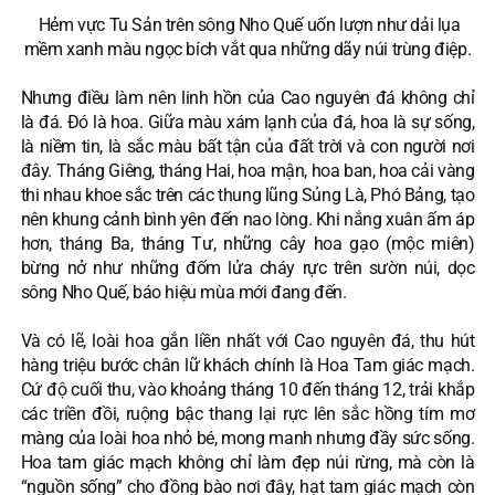
Hẻm vực Tu Sản trên sông Nho Quế uốn lượn như dải lụa
mềm xanh màu ngọc bích vắt qua những dãy núi trùng điệp.
Nhưng điều làm nên linh hồn của Cao nguyên đá không chỉ
là đá. Đó là hoa. Giữa màu xám lạnh của đá, hoa là sự sống,
là niềm tin, là sắc màu bất tận của đất trời và con người nơi
đây. Tháng Giêng, tháng Hai, hoa mận, hoa ban, hoa cải vàng
thi nhau khoe sắc trên các thung lũng Sủng Là, Phó Bảng, tạo
nên khung cảnh bình yên đến nao lòng. Khi nắng xuân ấm áp
hơn, tháng Ba, tháng Tư, những cây hoa gạo (mộc miên)
bừng nở như những đốm lửa cháy rực trên sườn núi, dọc
sông Nho Quế, báo hiệu mùa mới đang đến.
Và có lẽ, loài hoa gắn liền nhất với Cao nguyên đá, thu hút
hàng triệu bước chân lữ khách chính là Hoa Tam giác mạch.
Cứ độ cuối thu, vào khoảng tháng 10 đến tháng 12, trải khắp
các triền đồi, ruộng bậc thang lại rực lên sắc hồng tím mơ
màng của loài hoa nhỏ bé, mong manh nhưng đầy sức sống.
Hoa tam giác mạch không chỉ làm đẹp núi rừng, mà còn là
“nguồn sống” cho đồng bào nơi đây, hạt tam giác mạch còn