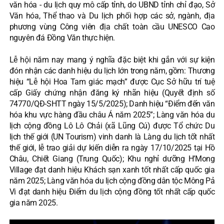
văn hóa - du lịch quy mô cấp tỉnh, do UBND tỉnh chỉ đạo, Sở
Văn hóa, Thể thao và Du lịch phối hợp các sở, ngành, địa
phương vùng Công viên địa chất toàn cầu UNESCO Cao
nguyên đá Đồng Văn thực hiện.
Lễ hội năm nay mang ý nghĩa đặc biệt khi gắn với sự kiện
đón nhận các danh hiệu du lịch lớn trong năm, gồm: Thương
hiệu “Lễ hội Hoa Tam giác mạch” được Cục Sở hữu trí tuệ
cấp Giấy chứng nhận đăng ký nhãn hiệu (Quyết định số
74770/QĐ-SHTT ngày 15/5/2025); Danh hiệu “Điểm đến văn
hóa khu vực hàng đầu châu Á năm 2025”; Làng văn hóa du
lịch cộng đồng Lô Lô Chải (xã Lũng Cú) được Tổ chức Du
lịch thế giới (UN Tourism) vinh danh là Làng du lịch tốt nhất
thế giới, lễ trao giải dự kiến diễn ra ngày 17/10/2025 tại Hồ
Châu, Chiết Giang (Trung Quốc); Khu nghỉ dưỡng H’Mong
Village đạt danh hiệu Khách sạn xanh tốt nhất cấp quốc gia
năm 2025; Làng văn hóa du lịch cộng đồng dân tộc Mông Pả
Vi đạt danh hiệu Điểm du lịch cộng đồng tốt nhất cấp quốc
gia năm 2025.