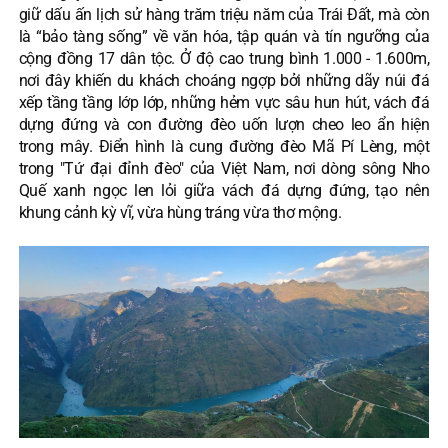
giữ dấu ấn lịch sử hàng trăm triệu năm của Trái Đất, mà còn
là “bảo tàng sống” về văn hóa, tập quán và tín ngưỡng của
cộng đồng 17 dân tộc. Ở độ cao trung bình 1.000 - 1.600m,
nơi đây khiến du khách choáng ngợp bởi những dãy núi đá
xếp tầng tầng lớp lớp, những hẻm vực sâu hun hút, vách đá
dựng đứng và con đường đèo uốn lượn cheo leo ẩn hiện
trong mây. Điển hình là cung đường đèo Mã Pí Lèng, một
trong "Tứ đại đỉnh đèo" của Việt Nam, nơi dòng sông Nho
Quế xanh ngọc len lỏi giữa vách đá dựng đứng, tạo nên
khung cảnh kỳ vĩ, vừa hùng tráng vừa thơ mộng.