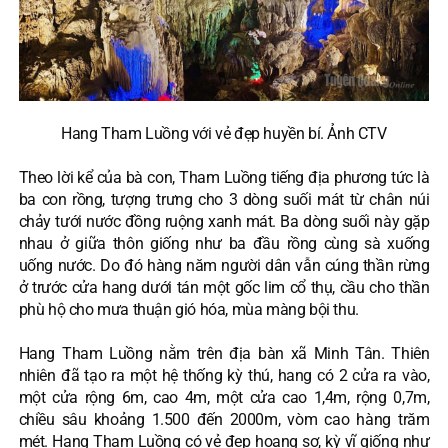
Hang Tham Luồng với vẻ đẹp huyền bí. Ảnh CTV
Theo lời kể của bà con, Tham Luồng tiếng địa phương tức là
ba con rồng, tượng trưng cho 3 dòng suối mát từ chân núi
chảy tưới nước đồng ruộng xanh mát. Ba dòng suối này gặp
nhau ở giữa thôn giống như ba đầu rồng cùng sà xuống
uống nước. Do đó hàng năm người dân vẫn cúng thần rừng
ở trước cửa hang dưới tán một gốc lim cổ thụ, cầu cho thần
phù hộ cho mưa thuận gió hóa, mùa màng bội thu.
Hang Tham Luồng nằm trên địa bàn xã Minh Tân. Thiên
nhiên đã tạo ra một hệ thống kỳ thú, hang có 2 cửa ra vào,
một cửa rộng 6m, cao 4m, một cửa cao 1,4m, rộng 0,7m,
chiều sâu khoảng 1.500 đến 2000m, vòm cao hàng trăm
mét. Hang Tham Luồng có vẻ đẹp hoang sơ, kỳ vĩ giống như