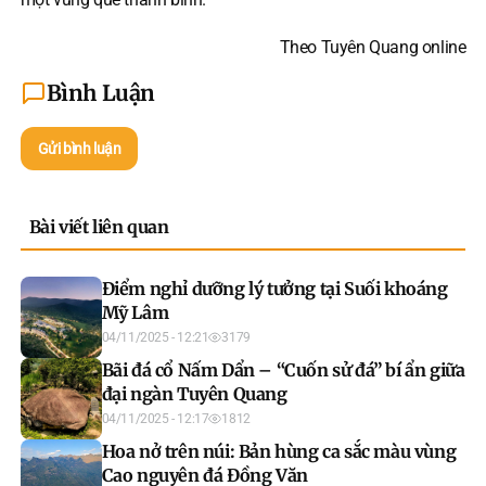
Theo Tuyên Quang online
Bình Luận
Gửi bình luận
Bài viết liên quan
Điểm nghỉ dưỡng lý tưởng tại Suối khoáng
Mỹ Lâm
04/11/2025 - 12:21
3179
Bãi đá cổ Nấm Dẩn – “Cuốn sử đá” bí ẩn giữa
đại ngàn Tuyên Quang
04/11/2025 - 12:17
1812
Hoa nở trên núi: Bản hùng ca sắc màu vùng
Cao nguyên đá Đồng Văn