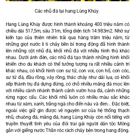
Các nhũ đá tại hang Lùng Khúy.
Hang Lùng Khúy được hình thành khoảng 400 triệu năm có
chiều dài 517,5m, sâu 31m, tổng diện tích 14.983m2. Nhờ sự
kiến tạo của thiên nhiên trải qua hàng trăm triệu năm, từ
những giọt nước li ti chảy bền bỉ trong động đã hình thành
lên những cột nhũ đá, khối nhũ đá với nhiều hình thù khác
nhau. Dưới ánh đèn, các nhũ đá tạo thành những hình khối
khiến cho du khách có thể tưởng tượng ra rất nhiều cảnh trí
khác nhau, có khối hình con sư tử, con voi, con hổ, con cóc,
sư tử đá, đầu rồng, vảy rồng, thác chảy như dải lụa, có khối
xếp thành trụ đá dựng đứng, có chỗ nhiều măng đá mọc lên
với nhiều cành nhánh thành cảnh vườn hoa đá, cảnh những
rừng ngọc cẩu. Các khối nhũ luôn có nhiều màu sắc khác
nhau từ xám, xanh, trắng ngà cho đến nâu và đen... Đặc biệt,
ngoài việc giữ gìn được vẻ nguyên sơ của hệ thống thạch
nhũ, chuông đá, măng đá, hang Lùng Khúy còn nổi tiếng với
truyền thuyết tình yêu của đôi trai gái người dân tộc Mông
gắn với giếng nước Thần róc rách chảy bên trong hang động.