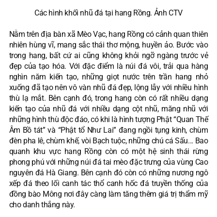
Các hình khối nhũ đá tại hang Rồng. Ảnh CTV
Nằm trên địa bàn xã Mèo Vạc, hang Rồng có cảnh quan thiên
nhiên hùng vĩ, mang sắc thái thơ mộng, huyền ảo. Bước vào
trong hang, bất cứ ai cũng không khỏi ngỡ ngàng trước vẻ
đẹp của tạo hóa. Với đặc điểm là núi đá vôi, trải qua hàng
nghìn năm kiến tạo, những giọt nước trên trần hang nhỏ
xuống đã tạo nên vô vàn nhũ đá đẹp, lộng lẫy với nhiều hình
thù lạ mắt. Bên cạnh đó, trong hang còn có rất nhiều dạng
kiến tạo của nhũ đá với nhiều dạng cột nhũ, măng nhũ với
những hình thù độc đáo, có khi là hình tượng Phật “Quan Thế
Âm Bồ tát” và “Phật tổ Như Lai” đang ngồi tụng kinh, chùm
đèn pha lê, chùm khế, vòi Bạch tuộc, những chú cá Sấu... Bao
quanh khu vực hang Rồng còn có một hệ sinh thái rừng
phong phú với những núi đá tai mèo đặc trưng của vùng Cao
nguyên đá Hà Giang. Bên cạnh đó còn có những nương ngô
xếp đá theo lối canh tác thổ canh hốc đá truyền thống của
đồng bào Mông nơi đây càng làm tăng thêm giá trị thẩm mỹ
cho danh thắng này.