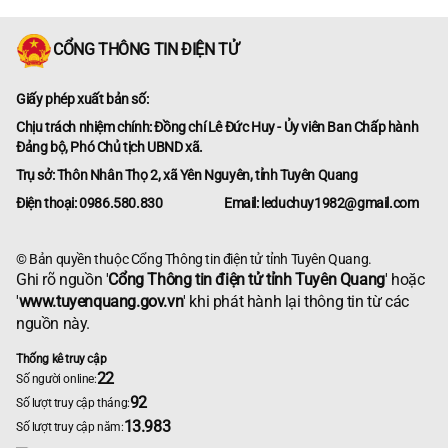
CỔNG THÔNG TIN ĐIỆN TỬ
Giấy phép xuất bản số:
Chịu trách nhiệm chính: Đồng chí Lê Đức Huy - Ủy viên Ban Chấp hành
Đảng bộ, Phó Chủ tịch UBND xã.
Trụ sở: Thôn Nhân Thọ 2, xã Yên Nguyên, tỉnh Tuyên Quang
Điện thoại: 0986.580.830
Email: leduchuy1982@gmail.com
© Bản quyền thuộc Cổng Thông tin điện tử tỉnh Tuyên Quang.
Ghi rõ nguồn '
Cổng Thông tin điện tử tỉnh Tuyên Quang
' hoặc
'
www.tuyenquang.gov.vn
' khi phát hành lại thông tin từ các
nguồn này.
Thống kê truy cập
22
Số người online:
92
Số lượt truy cập tháng:
13.983
Số lượt truy cập năm: