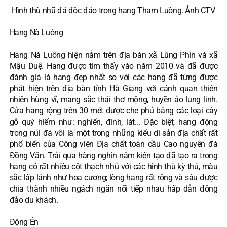
Hình thù nhũ đá độc đáo trong hang Tham Luồng. Ảnh CTV
Hang Nà Luông
Hang Nà Luông hiện nằm trên địa bàn xã Lùng Phìn và xã
Mậu Duệ. Hang được tìm thấy vào năm 2010 và đã được
đánh giá là hang đẹp nhất so với các hang đã từng được
phát hiện trên địa bàn tỉnh Hà Giang với cảnh quan thiên
nhiên hùng vĩ, mang sắc thái thơ mộng, huyền ảo lung linh.
Cửa hang rộng trên 30 mét được che phủ bằng các loại cây
gỗ quý hiếm như: nghiến, đinh, lát... Đặc biệt, hang động
trong núi đá vôi là một trong những kiểu di sản địa chất rất
phổ biến của Công viên Địa chất toàn cầu Cao nguyên đá
Đồng Văn. Trải qua hàng nghìn năm kiến tạo đã tạo ra trong
hang có rất nhiều cột thạch nhũ với các hình thù kỳ thú, màu
sắc lấp lánh như hoa cương; lòng hang rất rộng và sâu được
chia thành nhiều ngách ngăn nối tiếp nhau hấp dẫn đông
đảo du khách.
Động Én