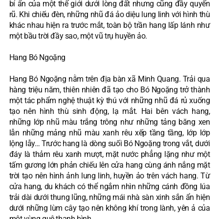
bí ẩn của một thế giới dưới lòng đất nhưng cũng đầy quyến
rũ. Khi chiếu đèn, những nhũ đá ảo diệu lung linh với hình thù
khác nhau hiện ra trước mắt, toàn bộ trần hang lấp lánh như
một bầu trời đầy sao, một vũ trụ huyền ảo.
Hang Bó Ngoặng
Hang Bó Ngoặng nằm trên địa bàn xã Minh Quang. Trải qua
hàng triệu năm, thiên nhiên đã tạo cho Bó Ngoặng trở thành
một tác phẩm nghệ thuật kỳ thú với những nhũ đá rủ xuống
tạo nên hình thù sinh động, lạ mắt. Hai bên vách hang,
những lớp nhũ màu trắng trông như những tảng băng xen
lẫn những mảng nhũ màu xanh rêu xếp tầng tầng, lớp lớp
lộng lẫy… Trước hang là dòng suối Bó Ngoặng trong vắt, dưới
đáy là thảm rêu xanh mượt, mặt nước phẳng lặng như một
tấm gương lớn phản chiếu lên cửa hang cùng ánh nắng mặt
trời tạo nên hình ảnh lung linh, huyền ảo trên vách hang. Từ
cửa hang, du khách có thể ngắm nhìn những cánh đồng lúa
trải dài dưới thung lũng, những mái nhà sàn xinh sắn ẩn hiện
dưới những lùm cây tạo nên không khí trong lành, yên ả của
một vùng quê thanh bình.