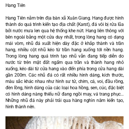
Hang Tiên
Hang Tiên nằm trên địa bàn xã Xuân Giang. Hang được hình
thành do quá trình kiến tạo địa chất (Karst), đá vôi bị rửa lũa
bởi nước mưa len qua hệ thống khe nứt. Hang liên thông với
bên ngoài bằng một cửa duy nhất, trong lòng hang có dạng
mái vòm, nhũ đá xuất hiện dày đặc ở khắp thành và trần
hang, nhiều cột nhũ kéo từ trần hang xuống tới nền hang.
Trong lòng hang quá trình tạo nhũ vẫn đang tiếp diễn do
nước từ trên mặt đất ngấm qua trần và thành hang nhỏ
xuống, kéo dài từ cửa hang vào đến phía trong cửa hang dài
gần 200m. Các nhũ đá có rất nhiều hình dáng, kích thước,
màu sắc khác nhau như hình sư tử, chim, cá, voi, đầu rồng,
đèn lồng, hình dáng của các loại hoa hồng, sen, cúc, đặc biệt
có hình dáng nàng thiếu nữ đang ngồi may, vá trang phục…
Những nhũ đá này phải trải qua hàng nghìn năm kiến tạo,
hình thành nên.