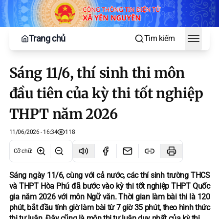
Trang chủ
Tìm kiếm
Toggle
Sáng 11/6, thí sinh thi môn
đầu tiên của kỳ thi tốt nghiệp
THPT năm 2026
11/06/2026 - 16:34
118
Cỡ chữ
:
Sáng ngày 11/6, cùng với cả nước, các thí sinh trường THCS
và THPT Hòa Phú đã bước vào kỳ thi tốt nghiệp THPT Quốc
gia năm 2026 với môn Ngữ văn. Thời gian làm bài thi là 120
phút, bắt đầu tính giờ làm bài từ 7 giờ 35 phút, theo hình thức
thi tự luận. Đây cũng là môn thi tự luận duy nhất của kỳ thi.