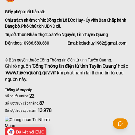
Giấy phép xuất bản số:
Chịu trách nhiệm chính: Đồng chí Lê Đức Huy - Ủy viên Ban Chấp hành
Đảng bộ, Phó Chủ tịch UBND xã.
Trụ sở: Thôn Nhân Thọ 2, xã Yên Nguyên, tỉnh Tuyên Quang
Điện thoại: 0986.580.830
Email: leduchuy1982@gmail.com
© Bản quyền thuộc Cổng Thông tin điện tử tỉnh Tuyên Quang.
Ghi rõ nguồn '
Cổng Thông tin điện tử tỉnh Tuyên Quang
' hoặc
'
www.tuyenquang.gov.vn
' khi phát hành lại thông tin từ các
nguồn này.
Thống kê truy cập
22
Số người online:
87
Số lượt truy cập tháng:
13.978
Số lượt truy cập năm:
Đã kết nối EMC