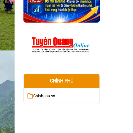
CHÍNH PHỦ
Chinhphu.vn