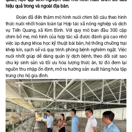
hiệu quả trong và ngoài địa bàn.
Đoàn đã đến thăm mô hình nuôi chim bồ câu theo hình
thức nuôi nhốt hoàn toàn tại Hợp tác xã nông nghiệp và dịch
vụ Tiến Quang, xã Kim Bình. Với quy mô ban đầu 300 cặp
chim bố mẹ, mô hình của hợp tác xã được đánh giá cao nhờ
việc áp dụng khoa học kỹ thuật bài bản, hệ thống chuồng trại
khép kín, sạch sẽ và quy trình phòng bệnh nghiêm ngặt. Việc
nuôi nhốt giúp dễ dàng quản lý dịch bệnh, theo dõi sát sao
chu kỳ sinh sản và tối ưu hóa lượng thức ăn, từ đó đem lại
nguồn thu nhập ổn định, mở ra hướng sản xuất hàng hóa tập
trung cho hộ gia đình.