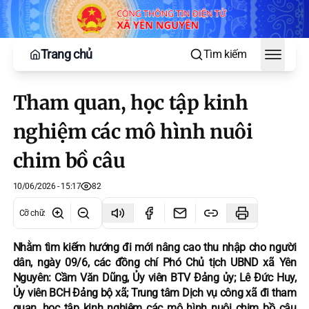
Trang chủ
Tìm kiếm
Toggle
Tham quan, học tập kinh
nghiệm các mô hình nuôi
chim bồ câu
10/06/2026 - 15:17
82
Cỡ chữ
:
Nhằm tìm kiếm hướng đi mới nâng cao thu nhập cho người
dân, ngày 09/6, các đồng chí Phó Chủ tịch UBND xã Yên
Nguyên: Cầm Văn Dũng, Ủy viên BTV Đảng ủy; Lê Đức Huy,
Ủy viên BCH Đảng bộ xã; Trung tâm Dịch vụ công xã đi tham
quan, học tập kinh nghiệm các mô hình nuôi chim bồ câu