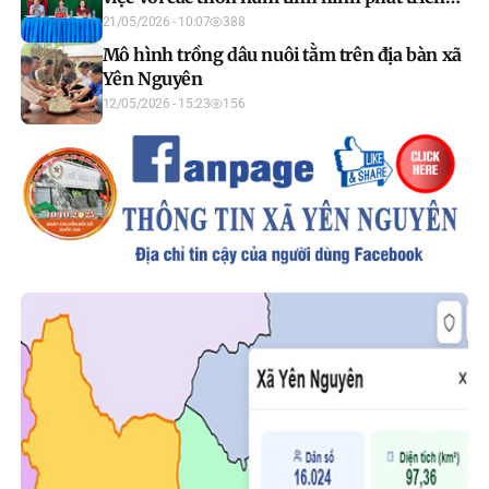
kinh tế - xã hội năm 2026 và định hướng
21/05/2026 - 10:07
388
trong giai đoạn tiếp theo
Mô hình trồng dâu nuôi tằm trên địa bàn xã
Yên Nguyên
12/05/2026 - 15:23
156