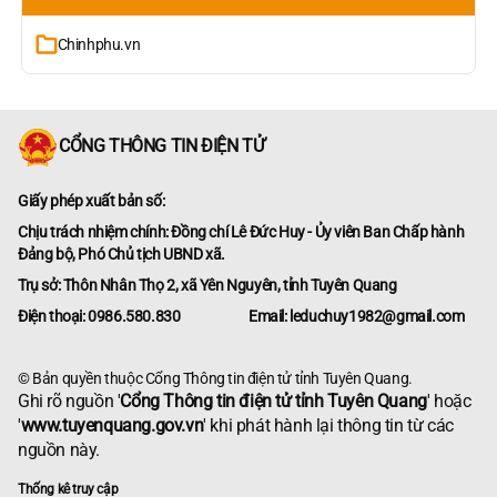
Chinhphu.vn
CỔNG THÔNG TIN ĐIỆN TỬ
Giấy phép xuất bản số:
Chịu trách nhiệm chính: Đồng chí Lê Đức Huy - Ủy viên Ban Chấp hành
Đảng bộ, Phó Chủ tịch UBND xã.
Trụ sở: Thôn Nhân Thọ 2, xã Yên Nguyên, tỉnh Tuyên Quang
Điện thoại: 0986.580.830
Email: leduchuy1982@gmail.com
© Bản quyền thuộc Cổng Thông tin điện tử tỉnh Tuyên Quang.
Ghi rõ nguồn '
Cổng Thông tin điện tử tỉnh Tuyên Quang
' hoặc
'
www.tuyenquang.gov.vn
' khi phát hành lại thông tin từ các
nguồn này.
Thống kê truy cập