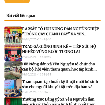
Bài viết liên quan
RA MẮT TỔ HỘI NÔNG DÂN NGHỀ NGHIỆP
"TRỒNG CÂY CHANH DÂY" XÃ YÊN
NGUYÊN
01/08/2026 - 10:41
30
TRAO GÀ GIỐNG SINH KẾ – TIẾP SỨC HỘ
NGHÈO VỮNG BƯỚC TƯƠNG LAI
22/07/2026 - 15:47
50
Hội Nông dân xã Yên Nguyên tổ chức cho
cán bộ, hội viên tham quan, học tập kinh
nghiệm mô hình phát triển kinh tế trên địa
03/06/2026 - 16:08
94
bàn
Tham quan, tập huấn kỹ thuật nuôi bò sinh
sản cho người khuyết tật trên địa bàn xã
25/05/2026 - 15:18
86
Thường trực Đảng uỷ xã Yên Nguyên làm
việc với các thôn nắm tình hình phát triển