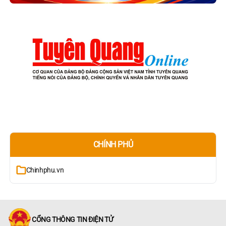
CHÍNH PHỦ
Chinhphu.vn
CỔNG THÔNG TIN ĐIỆN TỬ