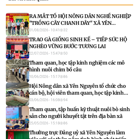
RA MẮT TỔ HỘI NÔNG DÂN NGHỀ NGHIỆP
"TRỒNG CÂY CHANH DÂY" XÃ YÊN
NGUYÊN
01/08/2026 - 10:41
32
TRAO GÀ GIỐNG SINH KẾ – TIẾP SỨC HỘ
NGHÈO VỮNG BƯỚC TƯƠNG LAI
22/07/2026 - 15:47
50
Tham quan, học tập kinh nghiệm các mô
hình nuôi chim bồ câu
10/06/2026 - 15:17
86
Hội Nông dân xã Yên Nguyên tổ chức cho
cán bộ, hội viên tham quan, học tập kinh
nghiệm mô hình phát triển kinh tế trên địa
03/06/2026 - 16:08
94
bàn
Tham quan, tập huấn kỹ thuật nuôi bò sinh
sản cho người khuyết tật trên địa bàn xã
25/05/2026 - 15:18
86
Thường trực Đảng uỷ xã Yên Nguyên làm