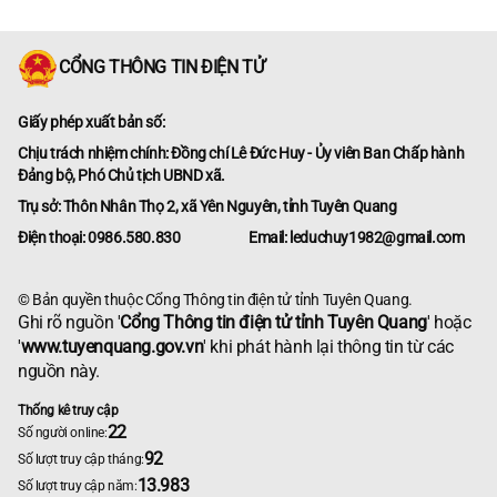
CỔNG THÔNG TIN ĐIỆN TỬ
Giấy phép xuất bản số:
Chịu trách nhiệm chính: Đồng chí Lê Đức Huy - Ủy viên Ban Chấp hành
Đảng bộ, Phó Chủ tịch UBND xã.
Trụ sở: Thôn Nhân Thọ 2, xã Yên Nguyên, tỉnh Tuyên Quang
Điện thoại: 0986.580.830
Email: leduchuy1982@gmail.com
© Bản quyền thuộc Cổng Thông tin điện tử tỉnh Tuyên Quang.
Ghi rõ nguồn '
Cổng Thông tin điện tử tỉnh Tuyên Quang
' hoặc
'
www.tuyenquang.gov.vn
' khi phát hành lại thông tin từ các
nguồn này.
Thống kê truy cập
22
Số người online:
92
Số lượt truy cập tháng:
13.983
Số lượt truy cập năm: