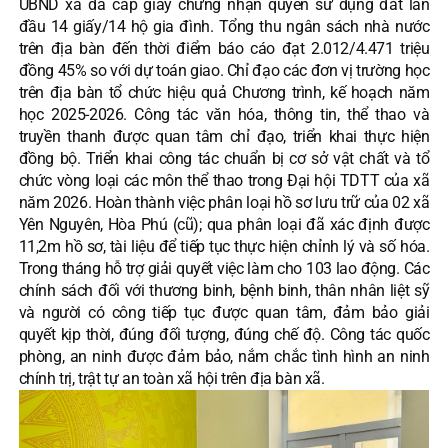
UBND xã đã cấp giấy chứng nhận quyền sử dụng đất lần
đầu 14 giấy/14 hộ gia đình. Tổng thu ngân sách nhà nước
trên địa bàn đến thời điểm báo cáo đạt 2.012/4.471 triệu
đồng 45% so với dự toán giao. Chỉ đạo các đơn vị trường học
trên địa bàn tổ chức hiệu quả Chương trình, kế hoạch năm
học 2025-2026. Công tác văn hóa, thông tin, thể thao và
truyền thanh được quan tâm chỉ đạo, triển khai thực hiện
đồng bộ. Triển khai công tác chuẩn bị cơ sở vật chất và tổ
chức vòng loại các môn thể thao trong Đại hội TDTT của xã
năm 2026. Hoàn thành việc phân loại hồ sơ lưu trữ của 02 xã
Yên Nguyên, Hòa Phú (cũ); qua phân loại đã xác định được
11,2m hồ sơ, tài liệu để tiếp tục thực hiện chỉnh lý và số hóa.
Trong tháng hỗ trợ giải quyết việc làm cho 103 lao động. Các
chính sách đối với thương binh, bệnh binh, thân nhân liệt sỹ
và người có công tiếp tục được quan tâm, đảm bảo giải
quyết kịp thời, đúng đối tượng, đúng chế độ. Công tác quốc
phòng, an ninh được đảm bảo, nắm chắc tình hình an ninh
chính trị, trật tự an toàn xã hội trên địa bàn xã.