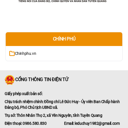
CHÍNH PHỦ
Chinhphu.vn
CỔNG THÔNG TIN ĐIỆN TỬ
Giấy phép xuất bản số:
Chịu trách nhiệm chính: Đồng chí Lê Đức Huy - Ủy viên Ban Chấp hành
Đảng bộ, Phó Chủ tịch UBND xã.
Trụ sở: Thôn Nhân Thọ 2, xã Yên Nguyên, tỉnh Tuyên Quang
Điện thoại: 0986.580.830
Email: leduchuy1982@gmail.com