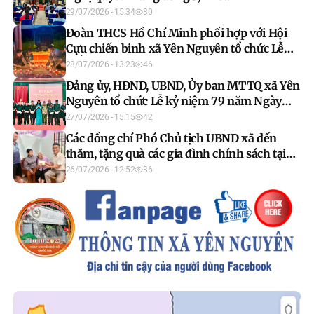
29/07/2026 - 15:34
30
Đoàn THCS Hồ Chí Minh phối hợp với Hội
Cựu chiến binh xã Yên Nguyên tổ chức Lễ
thắp nến tri ân
28/07/2026 - 13:23
46
Đảng ủy, HĐND, UBND, Ủy ban MTTQ xã Yên
Nguyên tổ chức Lễ kỷ niệm 79 năm Ngày
Thương binh – Liệt sĩ (27/7/1947 –
27/07/2026 - 15:15
42
27/7/2026).
Các đồng chí Phó Chủ tịch UBND xã đến
thăm, tặng quà các gia đình chính sách tại
các địa phương
26/07/2026 - 12:52
36