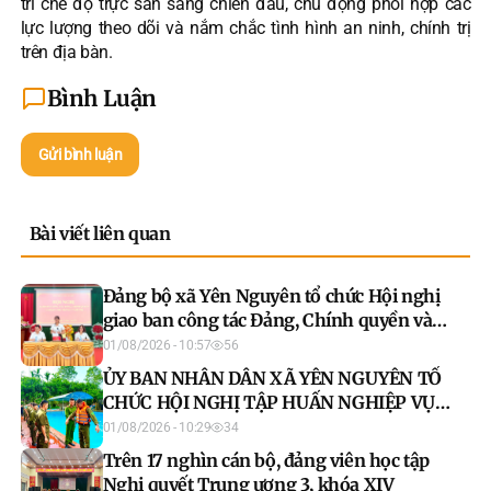
trì chế độ trực sẵn sàng chiến đấu, chủ động phối hợp các
lực lượng theo dõi và nắm chắc tình hình an ninh, chính trị
trên địa bàn.
Bình Luận
Gửi bình luận
Bài viết liên quan
Đảng bộ xã Yên Nguyên tổ chức Hội nghị
giao ban công tác Đảng, Chính quyền và
Đoàn thể Tháng 07 năm 2026
01/08/2026 - 10:57
56
ỦY BAN NHÂN DÂN XÃ YÊN NGUYÊN TỔ
CHỨC HỘI NGHỊ TẬP HUẤN NGHIỆP VỤ
CHO LỰC LƯỢNG THAM GIA BẢO VỆ AN
01/08/2026 - 10:29
34
NINH, TRẬT TỰ Ở CƠ SỞ NĂM 2026
Trên 17 nghìn cán bộ, đảng viên học tập
Nghị quyết Trung ương 3, khóa XIV