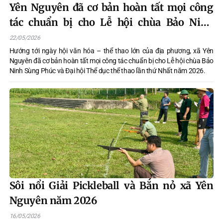
Yên Nguyên đã cơ bản hoàn tất mọi công
tác chuẩn bị cho Lễ hội chùa Bảo Ninh
Sùng Phúc và Đại hội Thể dục thể thao lần
22/05/2026
thứ Nhất năm 2026
Hướng tới ngày hội văn hóa – thể thao lớn của địa phương, xã Yên
Nguyên đã cơ bản hoàn tất mọi công tác chuẩn bị cho Lễ hội chùa Bảo
Ninh Sùng Phúc và Đại hội Thể dục thể thao lần thứ Nhất năm 2026.
Sôi nổi Giải Pickleball và Bắn nỏ xã Yên
Nguyên năm 2026
16/05/2026