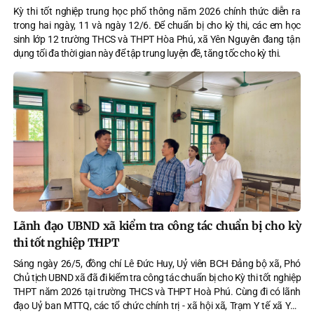
Kỳ thi tốt nghiệp trung học phổ thông năm 2026 chính thức diễn ra
trong hai ngày, 11 và ngày 12/6. Để chuẩn bị cho kỳ thi, các em học
sinh lớp 12 trường THCS và THPT Hòa Phú, xã Yên Nguyên đang tận
dụng tối đa thời gian này để tập trung luyện đề, tăng tốc cho kỳ thi.
Lãnh đạo UBND xã kiểm tra công tác chuẩn bị cho kỳ
thi tốt nghiệp THPT
Sáng ngày 26/5, đồng chí Lê Đức Huy, Uỷ viên BCH Đảng bộ xã, Phó
Chủ tịch UBND xã đã đi kiểm tra công tác chuẩn bị cho Kỳ thi tốt nghiệp
THPT năm 2026 tại trường THCS và THPT Hoà Phú. Cùng đi có lãnh
đạo Uỷ ban MTTQ, các tổ chức chính trị - xã hội xã, Trạm Y tế xã Yên