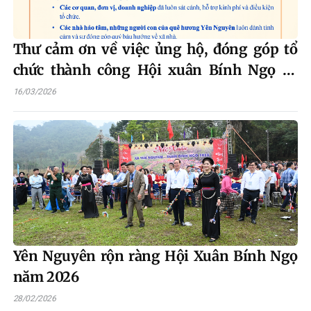
Thư cảm ơn về việc ủng hộ, đóng góp tổ
chức thành công Hội xuân Bính Ngọ xã
Yên Nguyên năm 2026
16/03/2026
Yên Nguyên rộn ràng Hội Xuân Bính Ngọ
năm 2026
28/02/2026