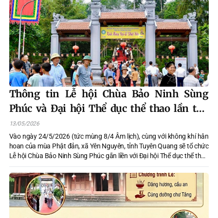
cao đời sống tinh thần cho nhân dân. Đồng chí Lê Đức Huy, Ủy viên
BCH Đảng bộ xã , Phó Chủ tịch UBND xã chủ trì hội nghị.
Thông tin Lễ hội Chùa Bảo Ninh Sùng
Phúc và Đại hội Thể dục thể thao lần thứ
Nhất xã Yên Nguyên 2026
13/05/2026
Vào ngày 24/5/2026 (tức mùng 8/4 Âm lịch), cùng với không khí hân
hoan của mùa Phật đản, xã Yên Nguyên, tỉnh Tuyên Quang sẽ tổ chức
Lễ hội Chùa Bảo Ninh Sùng Phúc gắn liền với Đại hội Thể dục thể thao
(TDTT) xã năm 2026. Đây là sự kiện văn hóa – thể thao tiêu biểu, nơi
tinh hoa truyền thống hòa quyện cùng tinh thần năng động hiện đại.