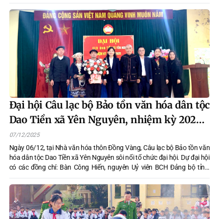
chí: Hà Thị Thảo, Phó Bí thư Thường trực Đảng uỷ; Nguyễn Gia Luyện,
Phó Bí thư Đảng uỷ, Chủ tịch UBND xã; lãnh đạo UBND, các cơ quan,
đơn vị, trường học, trưởng thôn trên địa bàn xã.
Đại hội Câu lạc bộ Bảo tồn văn hóa dân tộc
Dao Tiền xã Yên Nguyên, nhiệm kỳ 2025 -
2028
07/12/2025
Ngày 06/12, tại Nhà văn hóa thôn Đồng Vàng, Câu lạc bộ Bảo tồn văn
hóa dân tộc Dao Tiền xã Yên Nguyên sôi nổi tổ chức đại hội. Dự đại hội
có các đồng chí: Bàn Công Hiến, nguyên Uỷ viên BCH Đảng bộ tỉnh,
nguyên Giám đốc Sở Tư pháp tỉnh Tuyên Quang, nguyên Bí thư Huyện
uỷ (Chiêm Hoá cũ); Hà Thị Minh Quang, Bí thư Đảng uỷ, Chủ tịch HĐND
xã; lãnh đạo UBND, Uỷ ban MTTQ, Phòng Văn hoá – xã hội xã.