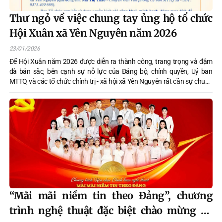
Thư ngỏ về việc chung tay ủng hộ tổ chức
Hội Xuân xã Yên Nguyên năm 2026
23/01/2026
Để Hội Xuân năm 2026 được diễn ra thành công, trang trọng và đậm
đà bản sắc, bên cạnh sự nỗ lực của Đảng bộ, chính quyền, Uỷ ban
MTTQ và các tổ chức chính trị - xã hội xã Yên Nguyên rất cần sự chung
tay đóng góp, tiếp sức từ những tấm lòng hảo tâm...góp phần xây
dựng nên một Mùa lễ hội rộn ràng, thắt chặt thêm tình lãng, nghĩa xóm
và làm rạng danh truyền thống quê hương xã Yên Nguyên anh hùng.
“Mãi mãi niềm tin theo Đảng”, chương
trình nghệ thuật đặc biệt chào mừng 96