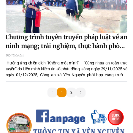
Chương trình tuyên truyền pháp luật về an
ninh mạng; trải nghiệm, thực hành phòng
cháy, chữa cháy
02/12/2025
Hưởng ứng chiến dịch “Không một mình” – “Cùng nhau an toàn trực
tuyến” do Liên minh Niềm tin số phát động, sáng ngày 29/11/2025 và
ngày 01/12/2025, Công an xã Yên Nguyên phối hợp cùng trường
THCS&THPT Hòa Phú và trường THCS Yên Nguyên tổ chức chương
trình tuyên truyền pháp luật về an ninh mạng chuyên đề "Hiểm họa từ
không gian mạng và kỹ năng phòng tránh lửa đảo, bắt cóc trực tuyến";
1
1
2
kết hợp tuyên truyền trải nghiệm, thực hành phòng cháy, chữa cháy.