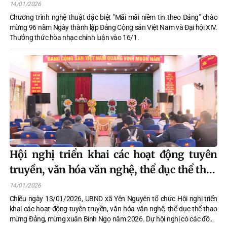
năm Ngày thành lập Đảng
14/01/2026
Chương trình nghệ thuật đặc biệt "Mãi mãi niềm tin theo Đảng" chào
mừng 96 năm Ngày thành lập Đảng Cộng sản Việt Nam và Đại hội XIV.
Thưởng thức hòa nhạc chính luận vào 16/1.
Hội nghị triển khai các hoạt động tuyên
truyền, văn hóa văn nghệ, thể dục thể thao
mừng Đảng, mừng xuân Bính Ngọ năm
14/01/2026
2026
Chiều ngày 13/01/2026, UBND xã Yên Nguyên tổ chức Hội nghị triển
khai các hoạt động tuyên truyền, văn hóa văn nghệ, thể dục thể thao
mừng Đảng, mừng xuân Bính Ngọ năm 2026. Dự hội nghị có các đồng