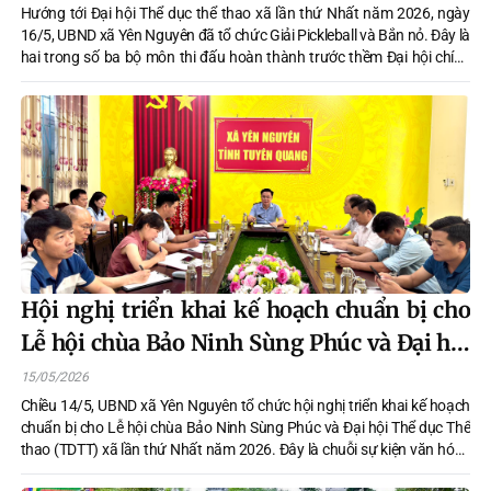
Hướng tới Đại hội Thể dục thể thao xã lần thứ Nhất năm 2026, ngày
16/5, UBND xã Yên Nguyên đã tổ chức Giải Pickleball và Bắn nỏ. Đây là
hai trong số ba bộ môn thi đấu hoàn thành trước thềm Đại hội chính
thức.
Hội nghị triển khai kế hoạch chuẩn bị cho
Lễ hội chùa Bảo Ninh Sùng Phúc và Đại hội
Thể dục Thể thao (TDTT) xã lần thứ Nhất
15/05/2026
năm 2026.
Chiều 14/5, UBND xã Yên Nguyên tổ chức hội nghị triển khai kế hoạch
chuẩn bị cho Lễ hội chùa Bảo Ninh Sùng Phúc và Đại hội Thể dục Thể
thao (TDTT) xã lần thứ Nhất năm 2026. Đây là chuỗi sự kiện văn hóa -
thể thao trọng điểm, góp phần quảng bá hình ảnh địa phương và nâng