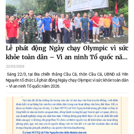
Lễ phát động Ngày chạy Olympic vì sức
khỏe toàn dân – Vì an ninh Tổ quốc năm
2026 trên địa bàn xã Yên Nguyên
22/03/2026
Sáng 22/3, tại Bia chiến thắng Cầu Cả, thôn Cầu Cả, UBND xã Yên
Nguyên tổ chức Lễ phát động Ngày chạy Olympic vì sức khỏe toàn dân
– Vì an ninh Tổ quốc năm 2026.