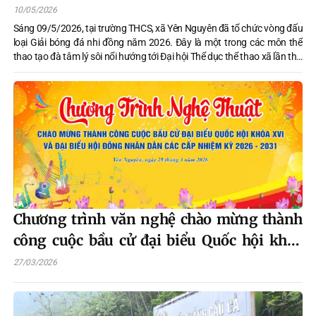
10/05/2026
Sáng 09/5/2026, tại trường THCS, xã Yên Nguyên đã tổ chức vòng đấu
loại Giải bóng đá nhi đồng năm 2026. Đây là một trong các môn thể
thao tạo đà tâm lý sôi nổi hướng tới Đại hội Thể dục thể thao xã lần thứ
Nhất sẽ diễn ra trong thời gian tới.
Chương trình văn nghệ chào mừng thành
công cuộc bầu cử đại biểu Quốc hội khóa
XVI và đại biểu HĐND các cấp, nhiệm kỳ
27/03/2026
2026 – 2031