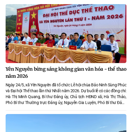
Nguyên.
Yên Nguyên bừng sáng không gian văn hóa - thể thao
năm 2026
Ngày 24/5, xã Yên Nguyên đã tổ chức Lễ hội chùa Bảo Ninh Sùng Phúc
và Đại hội Thể thao lần thứ Nhất năm 2026. Dự buổi lễ có các đồng chí:
Hà Thị Minh Quang, Bí thư Đảng ủy, Chủ tịch HĐND xã; Hà Thị Thảo,
Phó Bí thư Thường trực Đảng ủy; Nguyễn Gia Luyện, Phó Bí thư Đảng
ủy, Chủ tịch UBND xã; đông đảo cán bộ, đảng viên, Nhân dân và du
khách thập phương về dự.