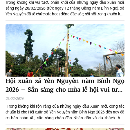
Trong không khí vui tươi, phấn khởi của những ngày đầu xuân mới,
sáng ngày 28/02/2026 (tức ngày 12 tháng Giêng năm Bính Ngọ), xã
Yên Nguyên đã tổ chức các hoạt động đặc sắc, sôi nổi trong khuôn khổ
Hội xuân, thu hút đông đảo Nhân dân và du khách thập phương tham
gia, tạo nên bầu không khí rộn ràng, đậm đà bản sắc văn hoá dân tộc.
Hội xuân xã Yên Nguyên năm Bính Ngọ
2026 – Sẵn sàng cho mùa lễ hội vui tươi,
đậm đà bản sắc
26/02/2026
Trong không khí rộn ràng của những ngày đầu Xuân mới, công tác
chuẩn bị cho Hội xuân xã Yên Nguyên năm Bính Ngọ 2026 đến nay đã
cơ bản hoàn tất, sẵn sàng chào đón Nhân dân và du khách thập
phương về tham gia, trải nghiệm. Hội xuân không chỉ là dịp vui chơi,
giao lưu văn hóa mà còn là hoạt động truyền thống có ý nghĩa quan